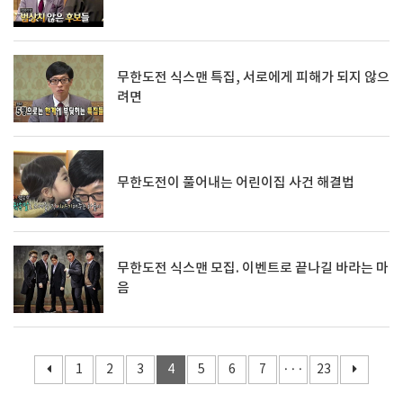
무한도전 식스맨 특집, 서로에게 피해가 되지 않으
려면
무한도전이 풀어내는 어린이집 사건 해결법
무한도전 식스맨 모집. 이벤트로 끝나길 바라는 마
음
1
2
3
4
5
6
7
···
23