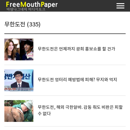
무한도전 (335)
무한도전은 언제까지 광희 홍보쇼를 할 건가
무한도전 엉터리 예방법에 피해? 무지와 억지
무한도전, 해외 극한알바. 감동 줘도 비판은 피할
수 없다