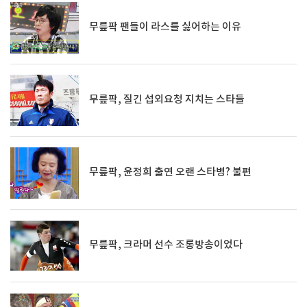
무릎팍 팬들이 라스를 싫어하는 이유
무릎팍, 질긴 섭외요청 지치는 스타들
무릎팍, 윤정희 출연 오랜 스타병? 불편
무릎팍, 크라머 선수 조롱방송이었다