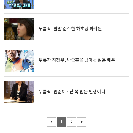
무릎팍, 발랄 순수한 하초딩 하지원
무릎팍 하정우, 박중훈을 넘어선 젊은 배우
무릎팍, 인순이 - 난 복 받은 인생이다
1
2