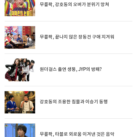
무릎팍, 강호동의 오버가 분위기 망쳐
무릎팍, 끝나지 않은 장동건 구애 지겨워
원더걸스 출연 생뚱, JYP의 방패?
강호동의 조용한 침몰과 이승기 동행
무릎팍, 타블로 외로움 이겨낸 것은 음악