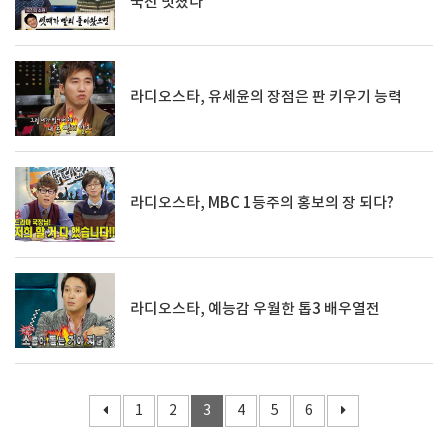
국진 멋졌다
라디오스타, 유세윤의 장점은 판 키우기 능력
라디오스타, MBC 1등주의 홍보의 장 되다?
라디오스타, 예능감 우월한 톱3 배우열전
1
2
3
4
5
6