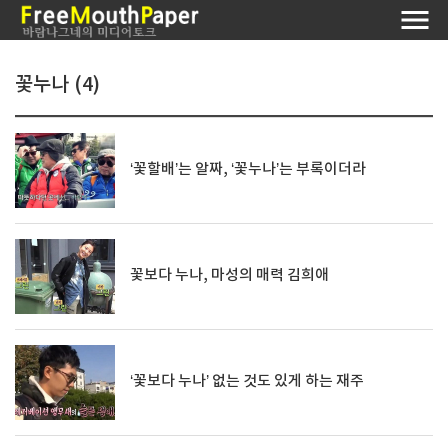
꽃누나 (4)
‘꽃할배’는 알짜, ‘꽃누나’는 부록이더라
꽃보다 누나, 마성의 매력 김희애
‘꽃보다 누나’ 없는 것도 있게 하는 재주