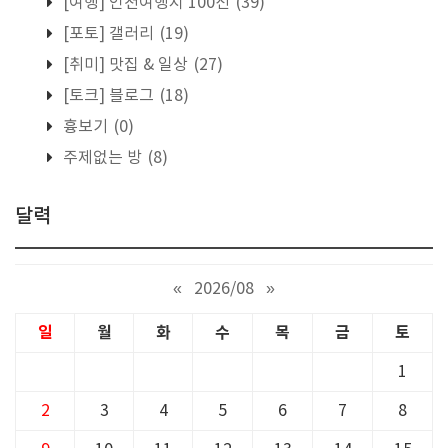
[여행] 인천여행지 100선
(39)
[포토] 갤러리
(19)
[취미] 맛집 & 일상
(27)
[토크] 블로그
(18)
흉보기
(0)
주제없는 방
(8)
달력
«
2026/08
»
일
월
화
수
목
금
토
1
2
3
4
5
6
7
8