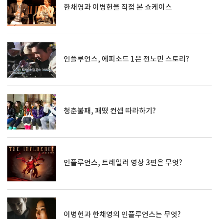
한채영과 이병헌을 직접 본 쇼케이스
인플루언스, 에피소드 1은 전노민 스토리?
청춘불패, 패떴 컨셉 따라하기?
인플루언스, 트레일러 영상 3편은 무엇?
이병헌과 한채영의 인플루언스는 무엇?