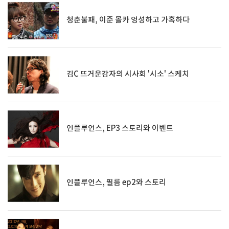
청춘불패, 이준 몰카 엉성하고 가혹하다
김C 뜨거운감자의 시사회 '시소' 스케치
인플루언스, EP3 스토리와 이벤트
인플루언스, 필름 ep2와 스토리