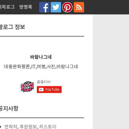
티스토리툴바
위치로그
방명록
블로그 정보
바람나그네
대중문화평론,IT,여행,사진,바람나그네
공지사항
연락처, 후원정보, 히스토리