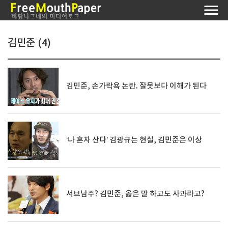
김민준 (4)
김민준, 손가락욕 논란. 잘못보다 이해가 된다
‘나 혼자 산다’ 김광규는 현실, 김민준은 이상
서브남주? 김민준, 옳은 말 하고도 사과라고?