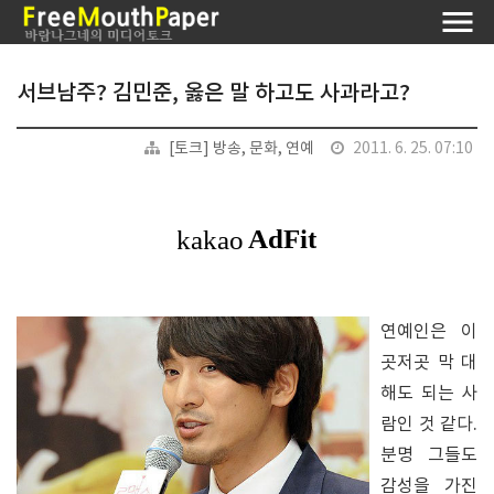
서브남주? 김민준, 옳은 말 하고도 사과라고?
[토크] 방송, 문화, 연예
2011. 6. 25. 07:10
연예인은 이
곳저곳 막 대
해도 되는 사
람인 것 같다.
분명 그들도
감성을 가진