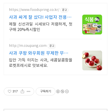
https://www.foodspring.co.kr/
광고
사과 싸게 잘 샀다! 사업자 전용 특
가
제철 신선과일 시세보다 저렴하게, 첫
구매 20%즉시할인
http://m.coupang.com
광고
사과 쿠팡 와우회원 무제한 무료배
송
입안 가득 터지는 사과, 새콤달콤함을
로켓프레시로 맛보세요.
317
구독하기