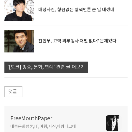
대성사건, 형편없는 황색언론 큰 일 내겠네
전현무, 고액 외부행사 처벌 없다? 문제있다
'[토크] 방송, 문화, 연예' 관련 글 더보기
댓글
FreeMouthPaper
대중문화평론,IT,여행,사진,바람나그네