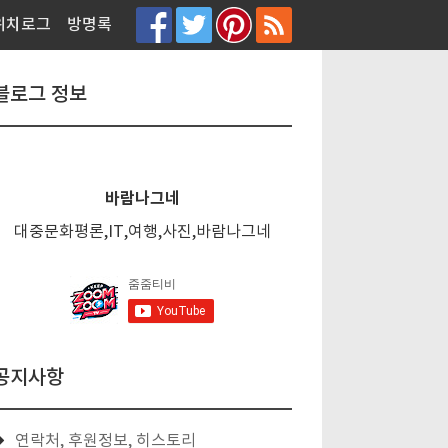
티스토리툴바
위치로그
방명록
블로그 정보
바람나그네
대중문화평론,IT,여행,사진,바람나그네
공지사항
연락처, 후원정보, 히스토리