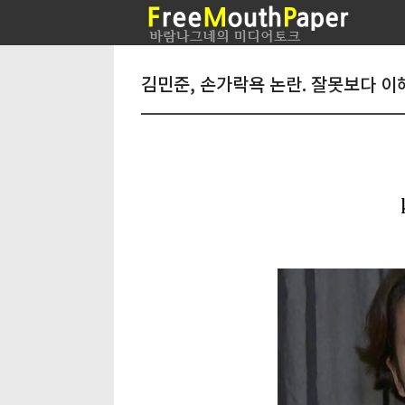
김민준, 손가락욕 논란. 잘못보다 이