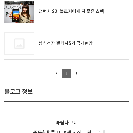
갤럭시 S2, 블로거에게 딱 좋은 스펙
삼성전자 갤럭시S가 공개현장
1
블로그 정보
바람나그네
대중문화평론,IT,여행,사진,바람나그네