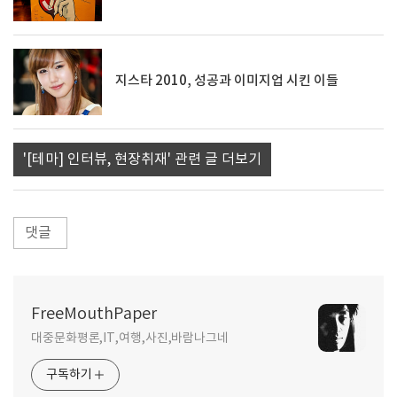
지스타 2010, 성공과 이미지업 시킨 이들
'[테마] 인터뷰, 현장취재' 관련 글 더보기
댓글
FreeMouthPaper
대중문화평론,IT,여행,사진,바람나그네
구독하기