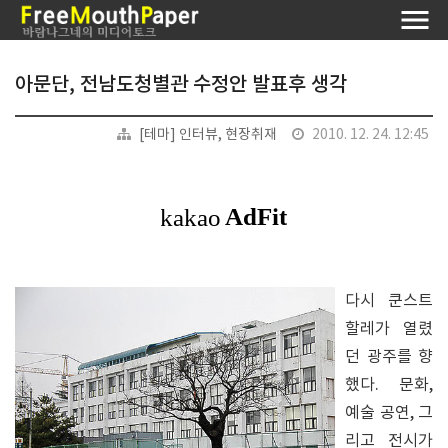
아문단, 전남도청별관 수정안 발표후 생각
[테마] 인터뷰, 현장취재
2010. 12. 24. 12:45
다시 쿤스트
할레가 열렸
던 광주를 향
했다. 문화,
예술 공연, 그
리고 전시가