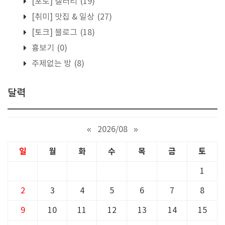
[포토] 갤러리
(19)
[취미] 맛집 & 일상
(27)
[토크] 블로그
(18)
흉보기
(0)
주제없는 방
(8)
달력
«
2026/08
»
일
월
화
수
목
금
토
1
2
3
4
5
6
7
8
9
10
11
12
13
14
15