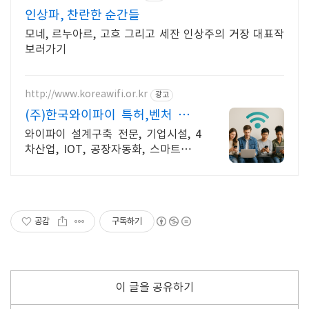
인상파, 찬란한 순간들
모네, 르누아르, 고흐 그리고 세잔 인상주의 거장 대표작
보러가기
http://www.koreawifi.or.kr
광고
(주)한국와이파이 특허,벤처 전문
설치
와이파이 설계구축 전문, 기업시설, 4
차산업, IOT, 공장자동화, 스마트시스
템 어디서나 끊김없이! 와이파이특허
보유, 다양한 시공경험을 가진 전문성
있는 기업
공감
구독하기
이 글을 공유하기