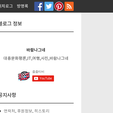
티스토리툴바
위치로그
방명록
블로그 정보
바람나그네
대중문화평론,IT,여행,사진,바람나그네
공지사항
연락처, 후원정보, 히스토리