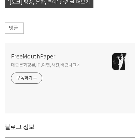
'[토크] 방송, 문화, 연예' 관련 글 더보기
댓글
FreeMouthPaper
대중문화평론,IT,여행,사진,바람나그네
구독하기
블로그 정보