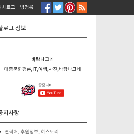
티스토리툴바
위치로그
방명록
블로그 정보
바람나그네
대중문화평론,IT,여행,사진,바람나그네
공지사항
연락처, 후원정보, 히스토리