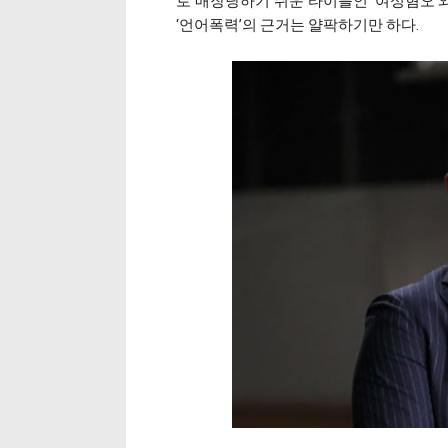
로 매장당하기 쉬운 타이틀인 ‘여성혐오’와
‘언어폭력’의 근거는 얄팍하기만 하다.