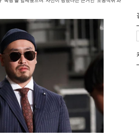
 ‘폭행’을 앞세웠으며. 자신이 당했다는 근거인 ‘노동착취’와