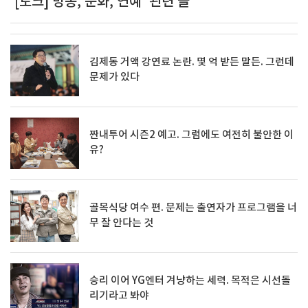
'[토크] 방송, 문화, 연예' 관련 글
김제동 거액 강연료 논란. 몇 억 받든 말든. 그런데
문제가 있다
짠내투어 시즌2 예고. 그럼에도 여전히 불안한 이
유?
골목식당 여수 편. 문제는 출연자가 프로그램을 너
무 잘 안다는 것
승리 이어 YG엔터 겨냥하는 세력. 목적은 시선돌
리기라고 봐야