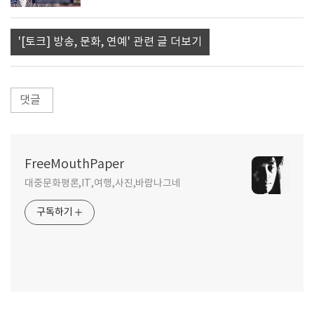
'[토크] 방송, 문화, 연예' 관련 글 더보기
댓글
FreeMouthPaper
대중문화평론,IT,여행,사진,바람나그네
구독하기