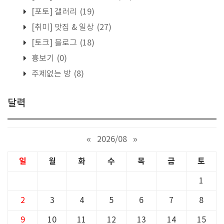
[포토] 갤러리
(19)
[취미] 맛집 & 일상
(27)
[토크] 블로그
(18)
흉보기
(0)
주제없는 방
(8)
달력
«
2026/08
»
일
월
화
수
목
금
토
1
2
3
4
5
6
7
8
9
10
11
12
13
14
15