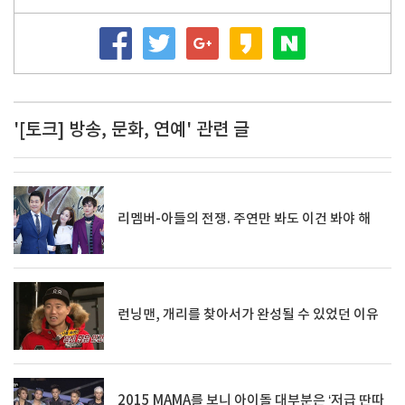
'[토크] 방송, 문화, 연예' 관련 글
리멤버-아들의 전쟁. 주연만 봐도 이건 봐야 해
런닝맨, 개리를 찾아서가 완성될 수 있었던 이유
2015 MAMA를 보니 아이돌 대부분은 ‘저급 딴따