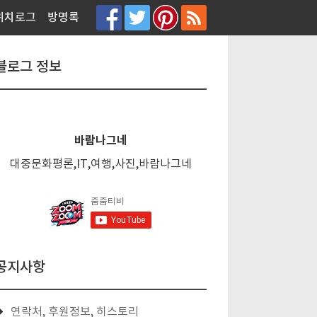
티스토리툴바
위치로그
방명록
블로그 정보
바람나그네
대중문화평론,IT,여행,사진,바람나그네
공지사항
연락처, 후원정보, 히스토리