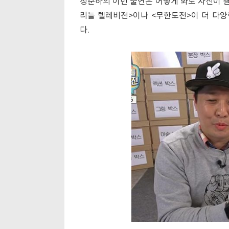
정준하의 이번 출연은 어떻게 봐도 자신이 결
리틀 텔레비전>이나 <무한도전>이 더 다
다.