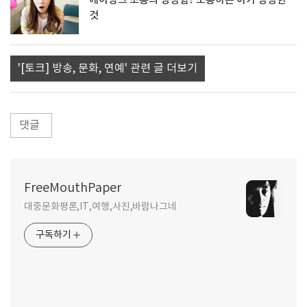
에이핑크 초롱의 멍청함? 조롱하는 이가 멍청한
것
'[토크] 방송, 문화, 연예' 관련 글 더보기
댓글
FreeMouthPaper
대중문화평론,IT,여행,사진,바람나그네
구독하기