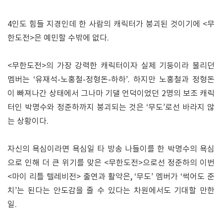
4인도 힘들 지경인데 한 사람의 캐릭터가 붕괴된 것이기에 <무
한도전>은 예민할 수밖에 없다.
<무한도전>의 가장 강력한 캐릭터이자 실제 기둥이라 불리던
멤버는 ‘유재석-노홍철-정형돈-하하’. 하지만 노홍철과 정형돈
이 빠져나간 상태에서 그나마 기댈 언덕이었던 2명의 보조 캐릭
터인 박명수와 정준하까지 붕괴되는 것은 ‘무도’로선 바라지 않
는 상황이다.
자신의 욕심이라면 욕심일 타 방송 나들이를 한 박명수의 욕심
으로 인해 더 큰 위기를 맞은 <무한도전>으로선 정준하의 이번
<마이 리틀 텔레비전> 출연과 활약은, ‘무도’ 멤버가 ‘썩어도 준
치’는 된다는 안도감을 줄 수 있다는 차원에서도 기대할 만한
일.