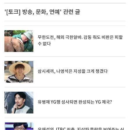
'[토크] 방송, 문화, 연예' 관련 글
무한도전, 해외 극한알바. 감동 줘도 비판은 피할
수 없다
삼시세끼, 나영석은 지성을 크게 챙겼다
유병재 YG행 성사되면 완성되는 YG 제국?
유재석의 JTBC 진출. 지상파 몰락을 보여주는 신