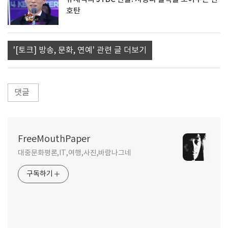
호탄
'[토크] 방송, 문화, 연예' 관련 글 더보기
댓글
FreeMouthPaper
대중문화평론,IT,여행,사진,바람나그네
구독하기