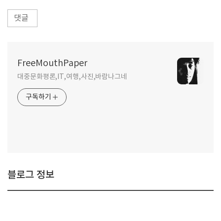
댓글
FreeMouthPaper
대중문화평론,IT,여행,사진,바람나그네
구독하기
블로그 정보