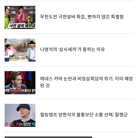
무한도전 극한알바 특집, 뻔하지 않은 특별함
나영석의 ‘삼시세끼’가 흥하는 이유
에네스 카야 논란과 비정삼회담의 위기. 이미 예정
된 것
힐링캠프 양현석의 불통보단 소통 선택. 잘했군