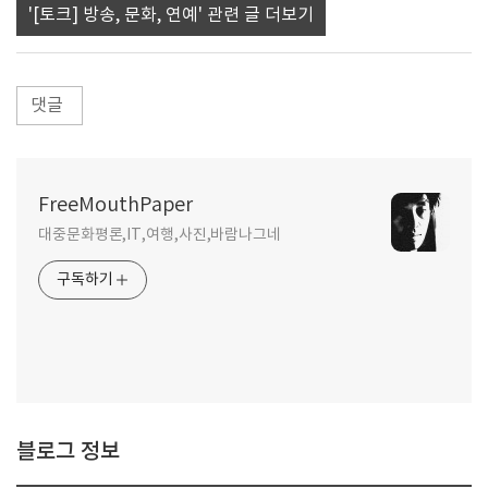
'[토크] 방송, 문화, 연예' 관련 글 더보기
댓글
FreeMouthPaper
대중문화평론,IT,여행,사진,바람나그네
구독하기
블로그 정보