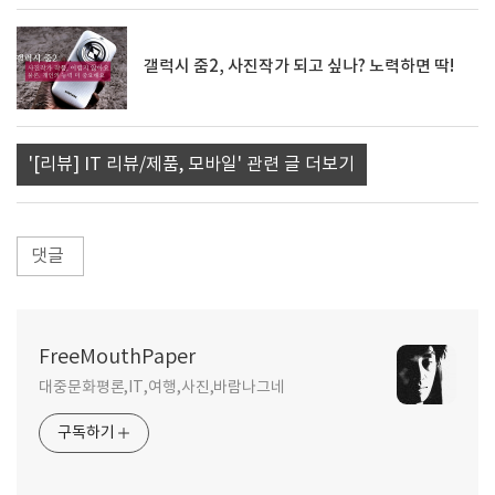
갤럭시 줌2, 사진작가 되고 싶나? 노력하면 딱!
'[리뷰] IT 리뷰/제품, 모바일' 관련 글 더보기
댓글
FreeMouthPaper
대중문화평론,IT,여행,사진,바람나그네
구독하기