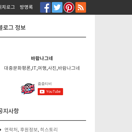
티스토리툴바
위치로그
방명록
블로그 정보
바람나그네
대중문화평론,IT,여행,사진,바람나그네
공지사항
연락처, 후원정보, 히스토리