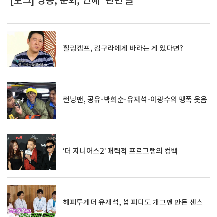
'[토크] 방송, 문화, 연예' 관련 글
힐링캠프, 김구라에게 바라는 게 있다면?
런닝맨, 공유-박희순-유재석-이광수의 맹폭 웃음
‘더 지니어스2’ 매력적 프로그램의 컴백
해피투게더 유재석, 섭 피디도 개그맨 만든 센스