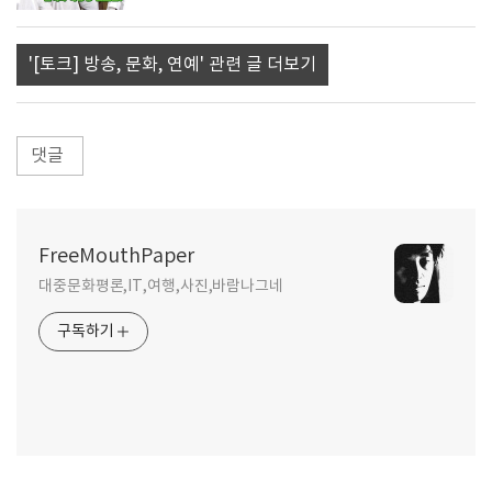
'[토크] 방송, 문화, 연예' 관련 글 더보기
댓글
FreeMouthPaper
대중문화평론,IT,여행,사진,바람나그네
구독하기