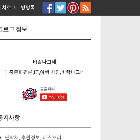
티스토리툴바
위치로그
방명록
블로그 정보
바람나그네
대중문화평론,IT,여행,사진,바람나그네
공지사항
연락처, 후원정보, 히스토리