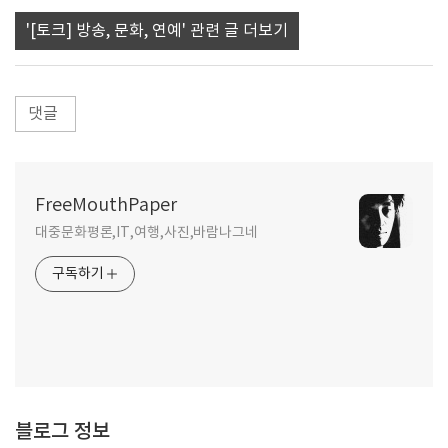
'[토크] 방송, 문화, 연예' 관련 글 더보기
댓글
FreeMouthPaper
대중문화평론,IT,여행,사진,바람나그네
구독하기
블로그 정보