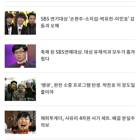
SBS 연기대상 '손현주-소지섭-박유천-이민호' 감
동과 오해
축제 된 SBS연예대상. 대상 유재석과 모두가 흥겨
웠다
‘땡큐’, 완전 소중 프로그램 탄생. 박찬호 이 정도일
줄이야
해피투게더, 사유리 4차원 사기 세트. 배꼽 분실주
의보