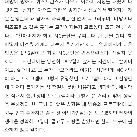
대망이 망하고 퀴즈프린스가 나오고 어차피 시청률 패떴에 다
뺏기고.. 남자의 자격도 평판은 좋지만 시청률에서 떨어지는 것
은 분명한데 왜 남자의 자격에는 한 없이 너그러우며.. 대망이나
퀴즈프린스 같은 곳에는 모질어지는지 모르겠다. 조금 전 글 하
나는 "할아버지가 최고 MC군단을 무찌르다"란 글을 봤다. 참
어떻게 이것을 가져다 대는지 웃기기만 하다.. 할아버지가 나온
방송은 1박2일이고..최고 MC군단은 퀴즈프린스다. 적절치 못
하다. 그 시간대에는 당연히 1박2일이 앞서는 시간이다. 할아버
지고, 할머니고..그 누가 나오더라도 이기는 시간인데 MC군단
이 하는 프로그램이 그렇게 유명했던 프로그램도 아니고 신생인
데 가져다 붙이기는 참 적절치 못한 비유라고 생각한다. 애시당
초 적대시 했던 상대 프로그램이라 그렇게 쓴 거라고 밖에 생각
을 못하겠다..!! 그냥 더 좋은 방향은 세 방송의 프로그램이 골
고루 인기 좋아지면 좋은 것 아닌가? 남들은 모르겠지만 필자의
생각은 정확히 그렇다. 골고루 사랑을 받았으면 한다. 누구에 편
중하지 않고 말이다.