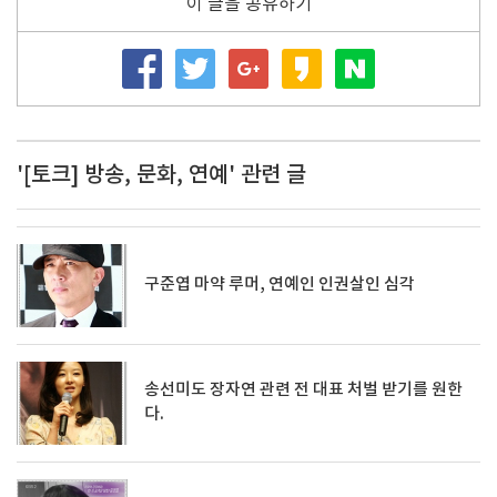
이 글을 공유하기
'[토크] 방송, 문화, 연예' 관련 글
구준엽 마약 루머, 연예인 인권살인 심각
송선미도 장자연 관련 전 대표 처벌 받기를 원한
다.