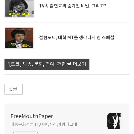
TV속 출연료의 숨겨진 비밀, 그리고?
절친노트, 대학 MT를 생각나게 한 스페셜
'[토크] 방송, 문화, 연예' 관련 글 더보기
댓글
FreeMouthPaper
대중문화평론,IT,여행,사진,바람나그네