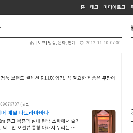
홈
태그
미디어로그
다
[토크] 방송, 문화, 연예
2012. 11. 10. 07:00
정품 브랜드 셀렉션 R.LUX 입점. 꼭 필요한 제품은 쿠팡에
209676737
광고
너머 애월 파노라마바다
6m 층고 복층과 실내 편백 스파에서 즐기
 탁트인 오션뷰 통창 아래서 누리는 로맨