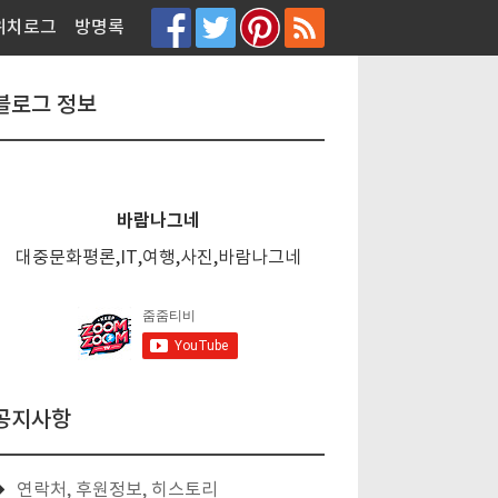
티스토리툴바
위치로그
방명록
블로그 정보
바람나그네
대중문화평론,IT,여행,사진,바람나그네
공지사항
연락처, 후원정보, 히스토리