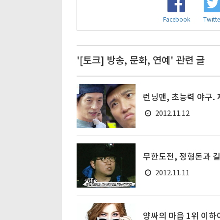
Facebook
Twitte
'[토크] 방송, 문화, 연예' 관련 글
런닝맨, 초능력 야구. 
2012.11.12
무한도전, 정형돈과 길
2012.11.11
양싸의 마음 1위 이하