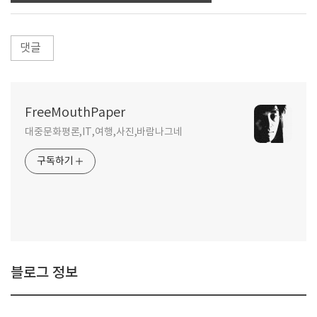
댓글
FreeMouthPaper
대중문화평론,IT,여행,사진,바람나그네
구독하기
블로그 정보