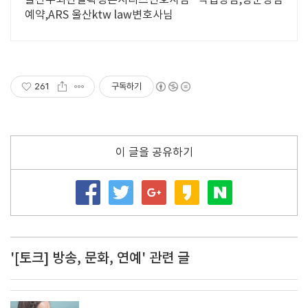
울산무죄판결확정본시리즈변호사님 직접상담,방문상담
예약,ARS 울산ktw law변호사님
261
구독하기
이 글을 공유하기
'[토크] 방송, 문화, 연예' 관련 글