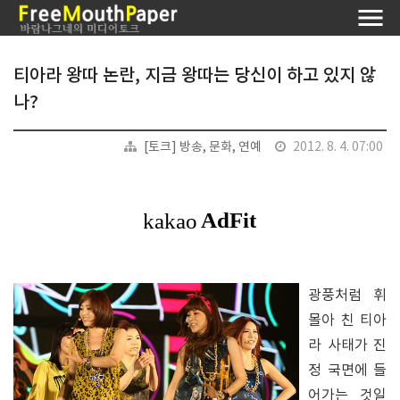
티아라 왕따 논란, 지금 왕따는 당신이 하고 있지 않
나?
[토크] 방송, 문화, 연예
2012. 8. 4. 07:00
광풍처럼 휘
몰아 친 티아
라 사태가 진
정 국면에 들
어가는 것일