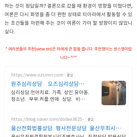
하는 것이 정답일까? 결론으로 갔을 때 환경이 영향을 미쳤다면,
여론은 다시 화영을 좀 더 편한 상태로 티아라에서 활동할 수 있
는 조건들을 마련해 주는 것이 여론이 가야 할 방향이지 않았나
싶다.
* 여러분들의 추천(view on)은 저에게 큰 힘을 줍니다. 추천쟁이는 센스쟁이랍
니다~ ^^*
https://www.ozsimri.com
광고
원주심리상담 오즈심리상담센터
원주심리상담
심리상담.언어치료. 가족. 성인.유아동.
청소년. 부부.커플.연애 상담. 비밀보
장. 연애상담, 커플상담, 진로상담, 1:1
맞춤 비밀보장
https://blog.naver.com/dollee3625-
광고
울산전화법률상담 형사전문상담 울산무죄시리즈
확정본변호사님