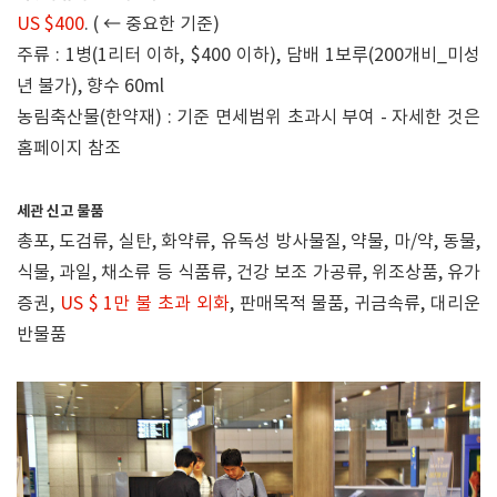
US $400
. ( ← 중요한 기준)
주류 : 1병(1리터 이하, $400 이하), 담배 1보루(200개비_미성
년 불가), 향수 60ml
농림축산물(한약재) : 기준 면세범위 초과시 부여 - 자세한 것은
홈페이지 참조
세관 신고 물품
총포, 도검류, 실탄, 화약류, 유독성 방사물질, 약물, 마/약, 동물,
식물, 과일, 채소류 등 식품류, 건강 보조 가공류, 위조상품, 유가
증권,
US $ 1만 불 초과 외화
, 판매목적 물품, 귀금속류, 대리운
반물품