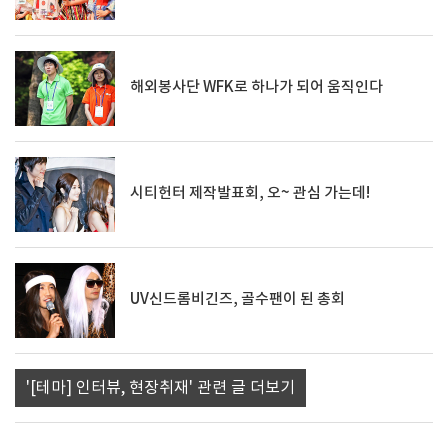
해외봉사단 WFK로 하나가 되어 움직인다
시티헌터 제작발표회, 오~ 관심 가는데!
UV신드롬비긴즈, 골수팬이 된 총회
'[테마] 인터뷰, 현장취재' 관련 글 더보기