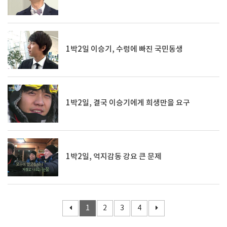
1박2일 이승기, 수렁에 빠진 국민동생
1박2일, 결국 이승기에게 희생만을 요구
1박2일, 억지감동 강요 큰 문제
1
2
3
4