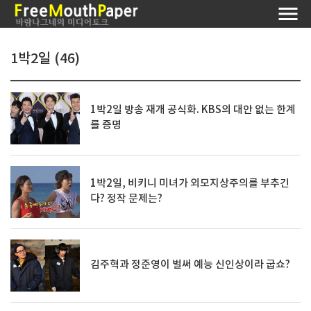
1박2일 (46)
1박2일 방송 재개 공식화. KBS의 대안 없는 한계
를 증명
1박2일, 비키니 미녀가 외모지상주의를 부추긴
다? 정작 문제는?
김주혁과 정준영이 벌써 예능 신인상이라 굽쇼?