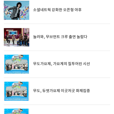
소셜네트웍 강화한 오픈형 야후
놀러와, 무브먼트 크루 출연 놀랍다
무도가요제, 가요계의 질투어린 시선
무도, 듀엣가요제 이곳저곳 화제집중