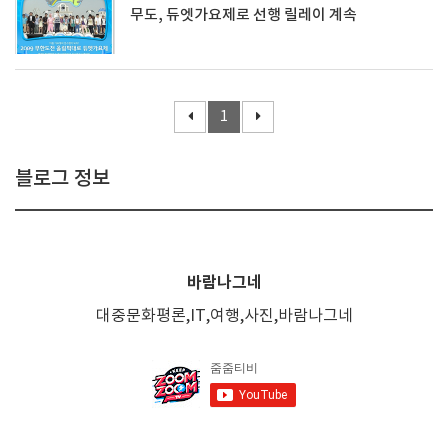
무도, 듀엣가요제로 선행 릴레이 계속
1
블로그 정보
바람나그네
대중문화평론,IT,여행,사진,바람나그네