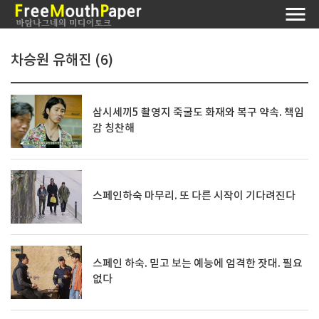
차승원 유해진 (6)
삼시세끼5 촬영지 죽굴도 화재와 복구 약속. 책임
감 칭찬해
스페인하숙 마무리. 또 다른 시작이 기다려진다
스페인 하숙. 믿고 보는 예능에 엄격한 잣대. 필요
없다