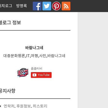
티스토리툴바
위치로그
방명록
블로그 정보
바람나그네
대중문화평론,IT,여행,사진,바람나그네
공지사항
연락처, 후원정보, 히스토리