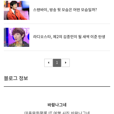
스탠바이, 방송 뒷 모습은 어떤 모습일까?
라디오스타, 제2의 김종민이 될 새싹 이준 탄생
1
블로그 정보
바람나그네
대중문화평론,IT,여행,사진,바람나그네