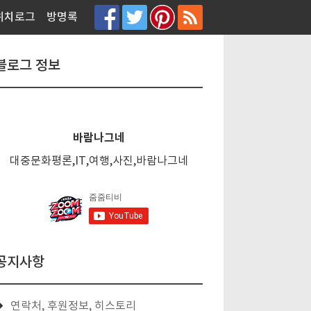
티스토리툴바
위치로그
방명록
블로그 정보
바람나그네
대중문화평론,IT,여행,사진,바람나그네
공지사항
연락처, 후원정보, 히스토리