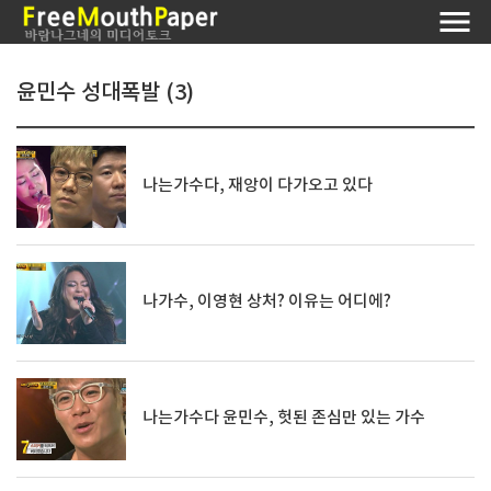
윤민수 성대폭발 (3)
나는가수다, 재앙이 다가오고 있다
나가수, 이영현 상처? 이유는 어디에?
나는가수다 윤민수, 헛된 존심만 있는 가수