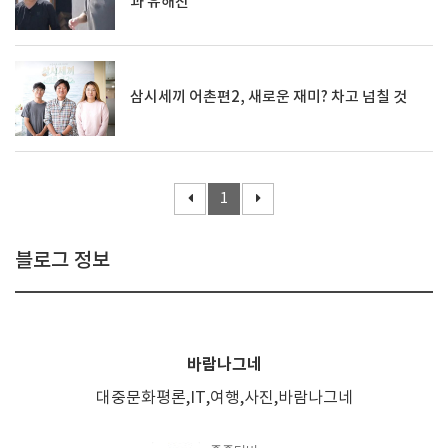
과 유해진
삼시세끼 어촌편2, 새로운 재미? 차고 넘칠 것
1
블로그 정보
바람나그네
대중문화평론,IT,여행,사진,바람나그네