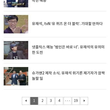
착한 예능
유재석, tvN ‘유 퀴즈 온 더 블럭’. 기대할 만하다
넷플릭스 예능 '범인은 바로 너'. 유재석의 유의미
한 도전
슈가맨2 제작 소식. 유재석 위기론 제기자가 깜짝
놀랄 일
1
2
3
4
···
19