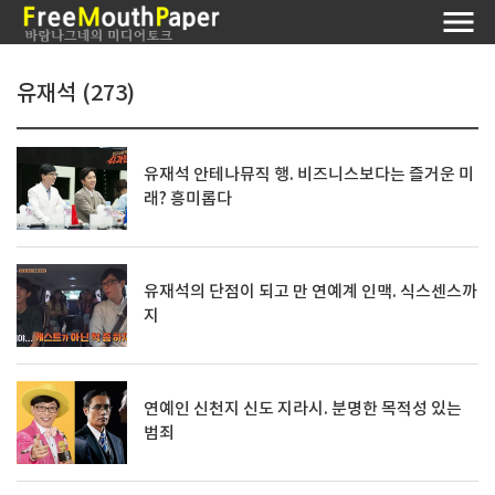
유재석 (273)
유재석 안테나뮤직 행. 비즈니스보다는 즐거운 미
래? 흥미롭다
유재석의 단점이 되고 만 연예계 인맥. 식스센스까
지
연예인 신천지 신도 지라시. 분명한 목적성 있는
범죄