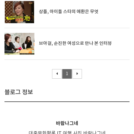
상플, 아이돌 스타의 애환은 무엇
브아걸, 순진한 여성으로 만나 본 인터뷰
1
블로그 정보
바람나그네
대중문화평론,IT,여행,사진,바람나그네