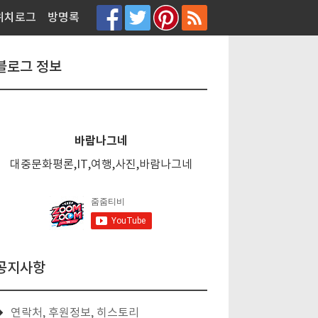
티스토리툴바
위치로그
방명록
블로그 정보
바람나그네
대중문화평론,IT,여행,사진,바람나그네
공지사항
연락처, 후원정보, 히스토리