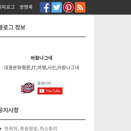
티스토리툴바
위치로그
방명록
블로그 정보
바람나그네
대중문화평론,IT,여행,사진,바람나그네
공지사항
연락처, 후원정보, 히스토리