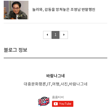
놀러와, 감동을 망쳐놓은 조영남 반말행진
1
블로그 정보
바람나그네
대중문화평론,IT,여행,사진,바람나그네