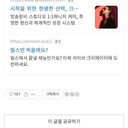
https://www.apex82ent.com
광고
시작을 위한 현명한 선택, 크리에
이터, BJ 상시 모집
방송장비 스튜디오 1:1매니저 케어, 투
명한 정산과 체계적인 성장 시스템
https://zeroent.co.kr/
광고
릴스만 찍을래요?
릴스에서 끝낼 재능인가요? 이제 라이브 크리에이터에 도
전하세요.
157
구독하기
이 글을 공유하기