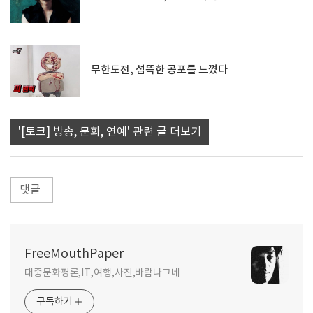
무한도전, 섬뜩한 공포를 느꼈다
'[토크] 방송, 문화, 연예' 관련 글 더보기
댓글
FreeMouthPaper
대중문화평론,IT,여행,사진,바람나그네
구독하기