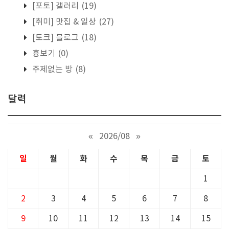
[포토] 갤러리
(19)
[취미] 맛집 & 일상
(27)
[토크] 블로그
(18)
흉보기
(0)
주제없는 방
(8)
달력
«
2026/08
»
일
월
화
수
목
금
토
1
2
3
4
5
6
7
8
9
10
11
12
13
14
15