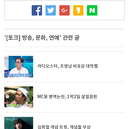
'[토크] 방송, 문화, 연예' 관련 글
라디오스타, 조영남 비호감 대작렬
MC몽 병역논란, 1박2일 살얼음판
김희철 개념 트윗, 개념돌 부상