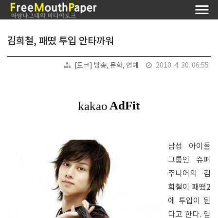
김희철, 패떴 투입 안타까워
[토크] 방송, 문화, 연예
2010. 4. 30. 06:55
남성 아이돌
그룹인 슈퍼
주니어의 김
희철이 패떴2
에 투입이 된
다고 한다. 임