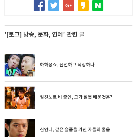
'[토크] 방송, 문화, 연예' 관련 글
하하몽쇼, 신선하고 식상하다
절친노트 비 출연, 그가 잘못 배운것은?
신언니, 같은 슬픔을 가진 자들의 울음