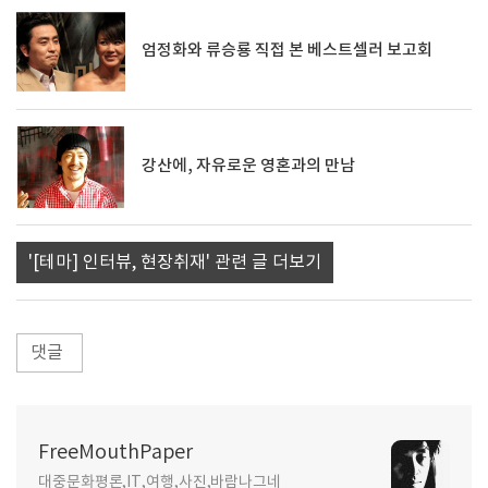
엄정화와 류승룡 직접 본 베스트셀러 보고회
강산에, 자유로운 영혼과의 만남
'[테마] 인터뷰, 현장취재' 관련 글 더보기
댓글
FreeMouthPaper
대중문화평론,IT,여행,사진,바람나그네