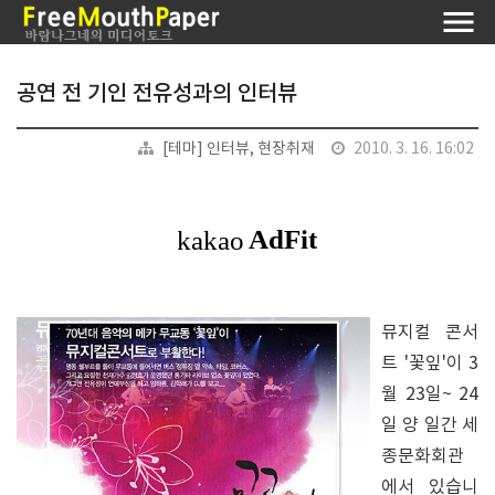
공연 전 기인 전유성과의 인터뷰
[테마] 인터뷰, 현장취재
2010. 3. 16. 16:02
뮤지컬 콘서
트 '꽃잎'이 3
월 23일~ 24
일 양 일간 세
종문화회관
에서 있습니