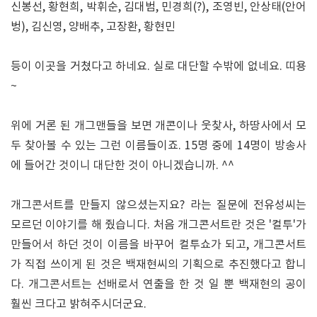
신봉선, 황현희, 박휘순, 김대범, 민경희(?), 조영빈, 안상태(안어
벙), 김신영, 양배추, 고장환, 황현민
등이 이곳을 거쳤다고 하네요. 실로 대단할 수밖에 없네요. 띠용
~
위에 거론 된 개그맨들을 보면 개콘이나 웃찾사, 하땅사에서 모
두 찾아볼 수 있는 그런 이름들이죠. 15명 중에 14명이 방송사
에 들어간 것이니 대단한 것이 아니겠습니까. ^^
개그콘서트를 만들지 않으셨는지요? 라는 질문에 전유성씨는
모르던 이야기를 해 줬습니다. 처음 개그콘서트란 것은 '컬투'가
만들어서 하던 것이 이름을 바꾸어 컬투쇼가 되고, 개그콘서트
가 직접 쓰이게 된 것은 백재현씨의 기획으로 추진했다고 합니
다. 개그콘서트는 선배로서 연출을 한 것 일 뿐 백재현의 공이
훨씬 크다고 밝혀주시더군요.