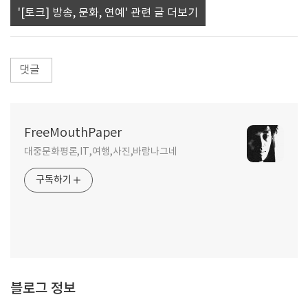
'[토크] 방송, 문화, 연예' 관련 글 더보기
댓글
FreeMouthPaper
대중문화평론,IT,여행,사진,바람나그네
구독하기
블로그 정보