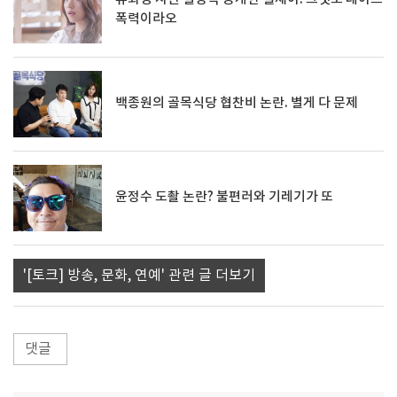
폭력이라오
백종원의 골목식당 협찬비 논란. 별게 다 문제
윤정수 도촬 논란? 불편러와 기레기가 또
'[토크] 방송, 문화, 연예' 관련 글 더보기
댓글