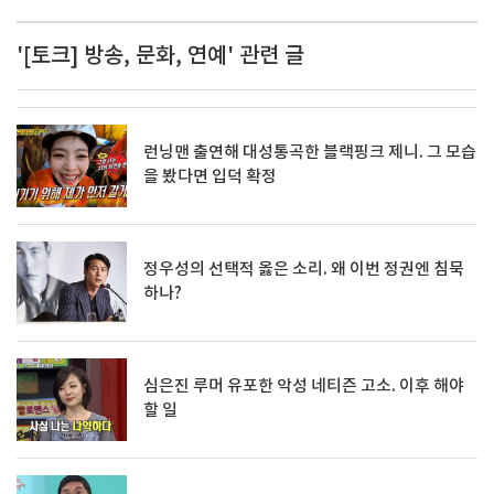
'[토크] 방송, 문화, 연예' 관련 글
런닝맨 출연해 대성통곡한 블랙핑크 제니. 그 모습
을 봤다면 입덕 확정
정우성의 선택적 옳은 소리. 왜 이번 정권엔 침묵
하나?
심은진 루머 유포한 악성 네티즌 고소. 이후 해야
할 일