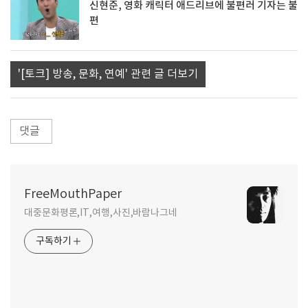
신현준, 영화 캐릭터 애드리브에 불편러 기자는 불
편
'[토크] 방송, 문화, 연예' 관련 글 더보기
댓글
FreeMouthPaper
대중문화평론,IT,여행,사진,바람나그네
구독하기